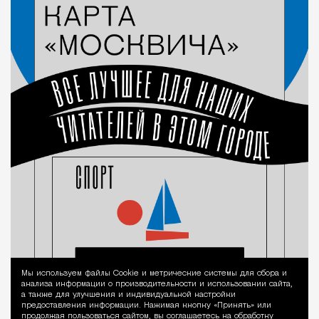
Мы используем файлы Сookie и метрические системы для сбора и
Уведомление 
анализа информации о производительности и использовании сайта,
а также для улучшения и индивидуальной настройки
предоставления информации. Нажимая кнопку «Принять» или
продолжая пользоваться сайтом, вы соглашаетесь на обработку