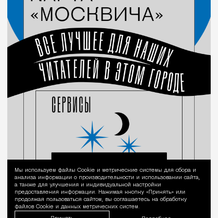
Мы используем файлы Сookie и метрические системы для сбора и
Уведомление 
анализа информации о производительности и использовании сайта,
а также для улучшения и индивидуальной настройки
предоставления информации. Нажимая кнопку «Принять» или
продолжая пользоваться сайтом, вы соглашаетесь на обработку
файлов Cookie и данных метрических систем.