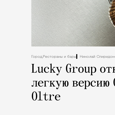
Город,
Рестораны и бары
Николай Спиридон
Lucky Group от
легкую версию 
Oltre