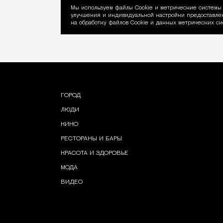
Мы используем файлы Сookie и метрические системы 
улучшения и индивидуальной настройки предоставлен
Уведомление об ис
на обработку файлов Cookie и данных метрических си
ГОРОД
ЛЮДИ
КИНО
РЕСТОРАНЫ И БАРЫ
КРАСОТА И ЗДОРОВЬЕ
МОДА
ВИДЕО