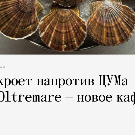
ов
кроет напротив ЦУМа
Oltremare — новое ка