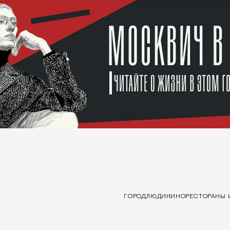
ГОРОД
ЛЮДИ
КИНО
РЕСТОРАНЫ 