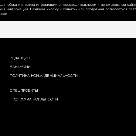
для сбора и анализа информации о производительности и использовании сайта
ия информации. Нажимая кнопку «Принять» или продолжая пользоваться сайто
пользовании Cookie
стем.
РЕДАКЦИЯ
ВАКАНСИИ
ПОЛИТИКА КОНФИДЕНЦИАЛЬНОСТИ
СПЕЦПРОЕКТЫ
ПРОГРАММА ЛОЯЛЬНОСТИ