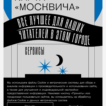
Мы используем файлы Сookie и метрические системы для сбора и
Уведомление 
анализа информации о производительности и использовании сайта,
а также для улучшения и индивидуальной настройки
предоставления информации. Нажимая кнопку «Принять» или
продолжая пользоваться сайтом, вы соглашаетесь на обработку
файлов Cookie и данных метрических систем.