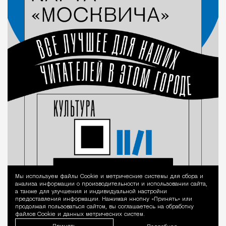
Мы используем файлы Сookie и метрические системы для сбора и
Уведомление 
анализа информации о производительности и использовании сайта,
а также для улучшения и индивидуальной настройки
предоставления информации. Нажимая кнопку «Принять» или
продолжая пользоваться сайтом, вы соглашаетесь на обработку
файлов Cookie и данных метрических систем.