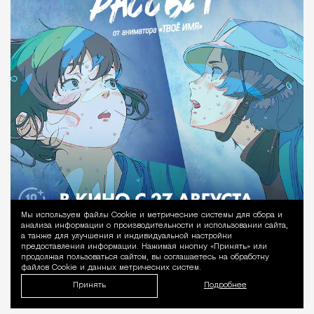
Мы используем файлы Сookie и метрические системы для сбора и
Уведомление 
анализа информации о производительности и использовании сайта,
а также для улучшения и индивидуальной настройки
предоставления информации. Нажимая кнопку «Принять» или
продолжая пользоваться сайтом, вы соглашаетесь на обработку
файлов Cookie и данных метрических систем.
Принять
Подробнее