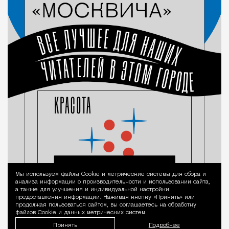
Мы используем файлы Сookie и метрические системы для сбора и
Уведомление 
анализа информации о производительности и использовании сайта,
а также для улучшения и индивидуальной настройки
предоставления информации. Нажимая кнопку «Принять» или
продолжая пользоваться сайтом, вы соглашаетесь на обработку
файлов Cookie и данных метрических систем.
Принять
Подробнее