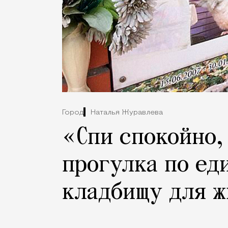
Город
Наталья Журавлева
«Спи спокойно,
прогулка по ед
кладбищу для 