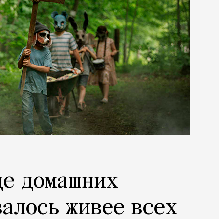
ще домашних
алось живее всех