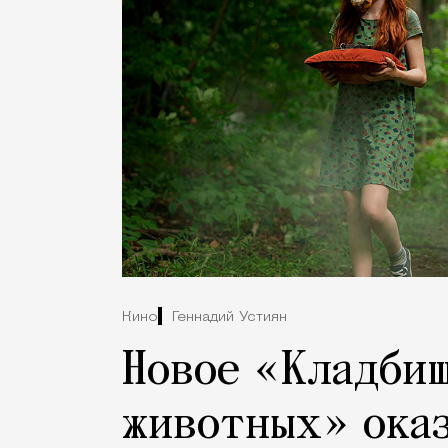
Кино
Геннадий Устиян
Новое «Кладби
животных» оказ