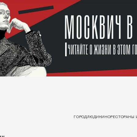
ГОРОД
ЛЮДИ
КИНО
РЕСТОРАНЫ 