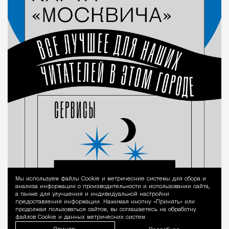
Мы используем файлы Сookie и метрические системы для сбора и
Уведомление 
анализа информации о производительности и использовании сайта,
а также для улучшения и индивидуальной настройки
предоставления информации. Нажимая кнопку «Принять» или
продолжая пользоваться сайтом, вы соглашаетесь на обработку
файлов Cookie и данных метрических систем.