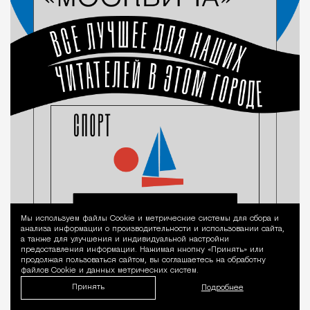
Мы используем файлы Сookie и метрические системы для сбора и
Уведомление 
анализа информации о производительности и использовании сайта,
а также для улучшения и индивидуальной настройки
предоставления информации. Нажимая кнопку «Принять» или
продолжая пользоваться сайтом, вы соглашаетесь на обработку
файлов Cookie и данных метрических систем.
Принять
Подробнее