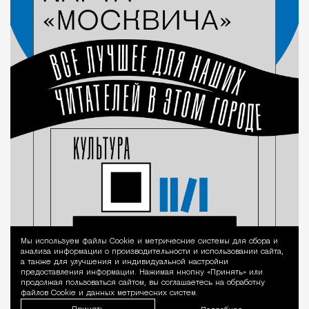
Мы используем файлы Сookie и метрические системы для сбора и
Уведомление 
анализа информации о производительности и использовании сайта,
а также для улучшения и индивидуальной настройки
предоставления информации. Нажимая кнопку «Принять» или
продолжая пользоваться сайтом, вы соглашаетесь на обработку
файлов Cookie и данных метрических систем.