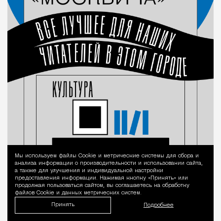
Мы используем файлы Сookie и метрические системы для сбора и
Уведомление 
анализа информации о производительности и использовании сайта,
а также для улучшения и индивидуальной настройки
предоставления информации. Нажимая кнопку «Принять» или
продолжая пользоваться сайтом, вы соглашаетесь на обработку
файлов Cookie и данных метрических систем.
Принять
Подробнее