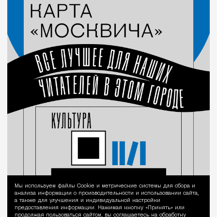
Мы используем файлы Сookie и метрические системы для сбора и
Уведомление 
анализа информации о производительности и использовании сайта,
а также для улучшения и индивидуальной настройки
предоставления информации. Нажимая кнопку «Принять» или
продолжая пользоваться сайтом, вы соглашаетесь на обработку