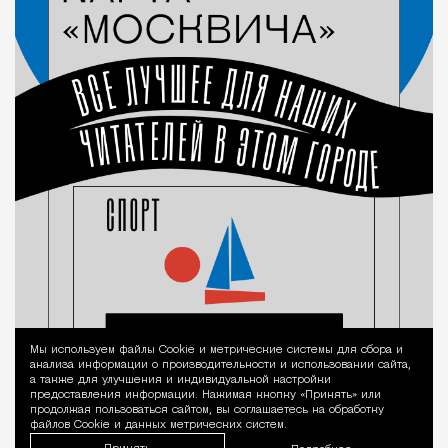
Мы используем файлы Сookie и метрические системы для сбора и
Уведомление 
анализа информации о производительности и использовании сайта,
а также для улучшения и индивидуальной настройки
предоставления информации. Нажимая кнопку «Принять» или
продолжая пользоваться сайтом, вы соглашаетесь на обработку
файлов Cookie и данных метрических систем.