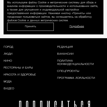
Мы используем файлы Сookie и метрические системы для сбора и
Уведомление 
анализа информации о производительности и использовании сайта,
а также для улучшения и индивидуальной настройки
предоставления информации. Нажимая кнопку «Принять» или
продолжая пользоваться сайтом, вы соглашаетесь на обработку
файлов Cookie и данных метрических систем.
Принять
Подробнее
ГОРОД
РЕДАКЦИЯ
ЛЮДИ
ВАКАНСИИ
КИНО
ПОЛИТИКА
КОНФИДЕНЦИАЛЬНОСТИ
РЕСТОРАНЫ И БАРЫ
СПЕЦПРОЕКТЫ
КРАСОТА И ЗДОРОВЬЕ
ПРОГРАММА ЛОЯЛЬНОСТИ
МОДА
ВИДЕО
ПОДПИСАТЬСЯ