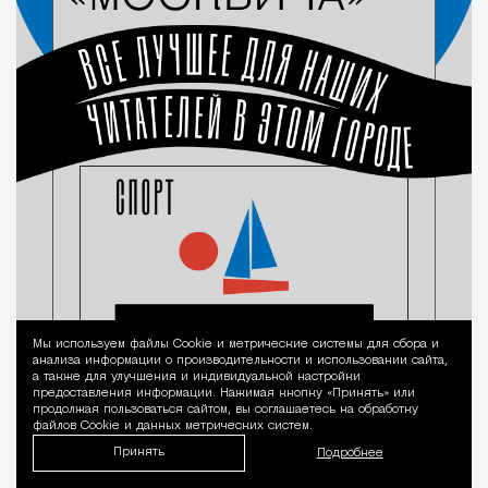
Мы используем файлы Сookie и метрические системы для сбора и
Уведомление 
анализа информации о производительности и использовании сайта,
а также для улучшения и индивидуальной настройки
предоставления информации. Нажимая кнопку «Принять» или
продолжая пользоваться сайтом, вы соглашаетесь на обработку
файлов Cookie и данных метрических систем.
Принять
Подробнее