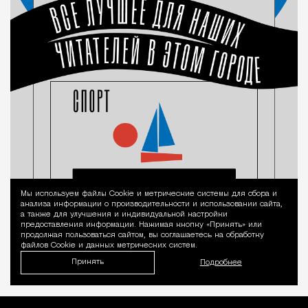
Мы используем файлы Сookie и метрические системы для сбора и
Уведомление 
анализа информации о производительности и использовании сайта,
а также для улучшения и индивидуальной настройки
предоставления информации. Нажимая кнопку «Принять» или
продолжая пользоваться сайтом, вы соглашаетесь на обработку
файлов Cookie и данных метрических систем.
Принять
Подробнее