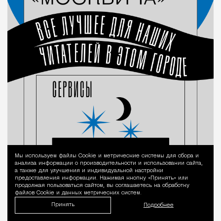
Мы используем файлы Сookie и метрические системы для сбора и
Уведомление 
анализа информации о производительности и использовании сайта,
а также для улучшения и индивидуальной настройки
предоставления информации. Нажимая кнопку «Принять» или
продолжая пользоваться сайтом, вы соглашаетесь на обработку
файлов Cookie и данных метрических систем.
Принять
Подробнее