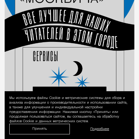
Мы используем файлы Сookie и метрические системы для сбора и
Уведомление 
анализа информации о производительности и использовании сайта,
а также для улучшения и индивидуальной настройки
предоставления информации. Нажимая кнопку «Принять» или
продолжая пользоваться сайтом, вы соглашаетесь на обработку
файлов Cookie и данных метрических систем.
Принять
Подробнее