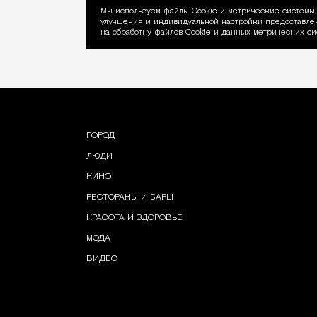
Мы используем файлы Сookie и метрические системы 
улучшения и индивидуальной настройки предоставлен
Уведомление об ис
на обработку файлов Cookie и данных метрических си
ГОРОД
ЛЮДИ
КИНО
РЕСТОРАНЫ И БАРЫ
КРАСОТА И ЗДОРОВЬЕ
МОДА
ВИДЕО