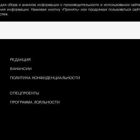
для сбора и анализа информации о производительности и использовании сайта
ия информации. Нажимая кнопку «Принять» или продолжая пользоваться сайто
пользовании Cookie
стем.
РЕДАКЦИЯ
ВАКАНСИИ
ПОЛИТИКА КОНФИДЕНЦИАЛЬНОСТИ
СПЕЦПРОЕКТЫ
ПРОГРАММА ЛОЯЛЬНОСТИ