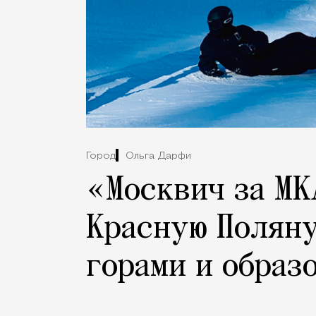
Город
Ольга Дарфи
«Москвич за МК
Красную Поляну
горами и образ