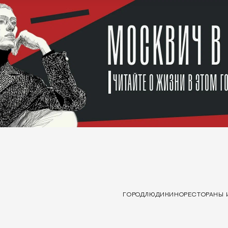
ГОРОД
ЛЮДИ
КИНО
РЕСТОРАНЫ 