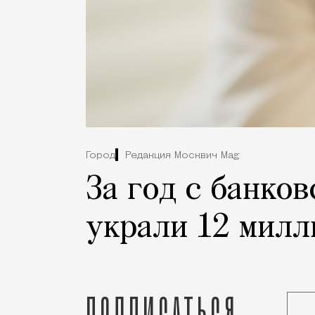
Город
Редакция Москвич Mag
За год с банко
украли 12 милл
Подписаться