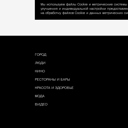
Мы используем файлы Сookie и метрические системы 
улучшения и индивидуальной настройки предоставлен
Уведомление об ис
на обработку файлов Cookie и данных метрических си
ГОРОД
ЛЮДИ
КИНО
РЕСТОРАНЫ И БАРЫ
КРАСОТА И ЗДОРОВЬЕ
МОДА
ВИДЕО