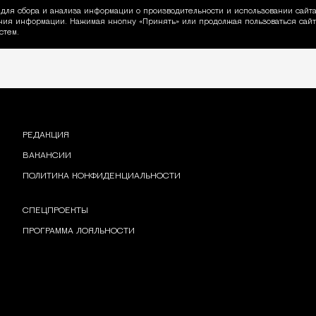
для сбора и анализа информации о производительности и использовании сайта
ия информации. Нажимая кнопку «Принять» или продолжая пользоваться сайто
пользовании Cookie
стем.
РЕДАКЦИЯ
ВАКАНСИИ
ПОЛИТИКА КОНФИДЕНЦИАЛЬНОСТИ
СПЕЦПРОЕКТЫ
ПРОГРАММА ЛОЯЛЬНОСТИ