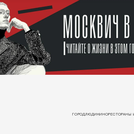
ГОРОД
ЛЮДИ
КИНО
РЕСТОРАНЫ 