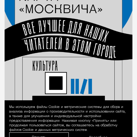
Мы используем файлы Сookie и метрические системы для сбора и
Уведомление 
анализа информации о производительности и использовании сайта,
а также для улучшения и индивидуальной настройки
предоставления информации. Нажимая кнопку «Принять» или
продолжая пользоваться сайтом, вы соглашаетесь на обработку
файлов Cookie и данных метрических систем.