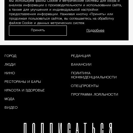
Мы используем файлы Сookie и метрические системы для сбора и
Уведомление 
анализа информации о производительности и использовании сайта,
а также для улучшения и индивидуальной настройки
предоставления информации. Нажимая кнопку «Принять» или
продолжая пользоваться сайтом, вы соглашаетесь на обработку
файлов Cookie и данных метрических систем.
Принять
Подробнее
ГОРОД
РЕДАКЦИЯ
ЛЮДИ
ВАКАНСИИ
КИНО
ПОЛИТИКА
КОНФИДЕНЦИАЛЬНОСТИ
РЕСТОРАНЫ И БАРЫ
СПЕЦПРОЕКТЫ
КРАСОТА И ЗДОРОВЬЕ
ПРОГРАММА ЛОЯЛЬНОСТИ
МОДА
ВИДЕО
ПОДПИСАТЬСЯ