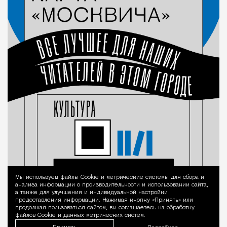
Мы используем файлы Сookie и метрические системы для сбора и
Уведомление 
анализа информации о производительности и использовании сайта,
а также для улучшения и индивидуальной настройки
предоставления информации. Нажимая кнопку «Принять» или
продолжая пользоваться сайтом, вы соглашаетесь на обработку
файлов Cookie и данных метрических систем.