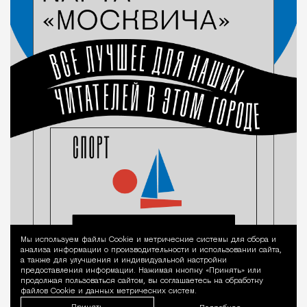
Мы используем файлы Сookie и метрические системы для сбора и
Уведомление 
анализа информации о производительности и использовании сайта,
а также для улучшения и индивидуальной настройки
предоставления информации. Нажимая кнопку «Принять» или
продолжая пользоваться сайтом, вы соглашаетесь на обработку
файлов Cookie и данных метрических систем.