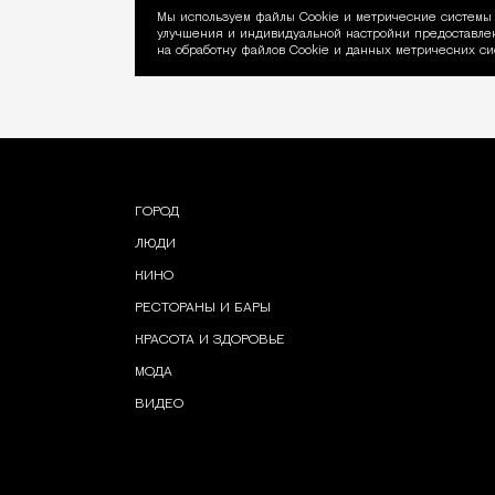
Мы используем файлы Сookie и метрические системы 
улучшения и индивидуальной настройки предоставлен
Уведомление об ис
на обработку файлов Cookie и данных метрических си
ГОРОД
ЛЮДИ
КИНО
РЕСТОРАНЫ И БАРЫ
КРАСОТА И ЗДОРОВЬЕ
МОДА
ВИДЕО