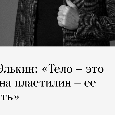
Элькин: «Тело — это
 на пластилин — ее
ить»