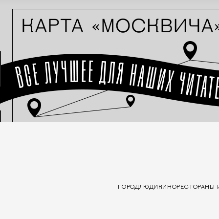
ГОРОД
ЛЮДИ
КИНО
РЕСТОРАНЫ 