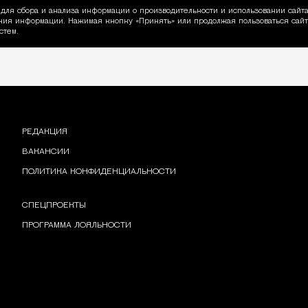
для сбора и анализа информации о производительности и использовании сайта
ия информации. Нажимая кнопку «Принять» или продолжая пользоваться сайто
пользовании Cookie
стем.
РЕДАКЦИЯ
ВАКАНСИИ
ПОЛИТИКА КОНФИДЕНЦИАЛЬНОСТИ
СПЕЦПРОЕКТЫ
ПРОГРАММА ЛОЯЛЬНОСТИ