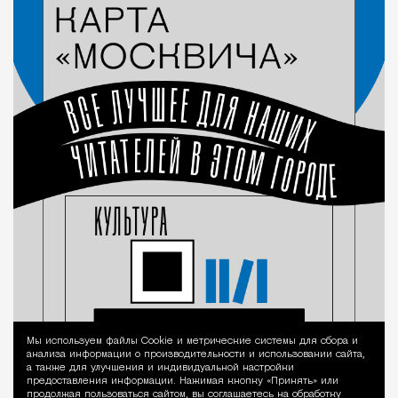
Мы используем файлы Сookie и метрические системы для сбора и
Уведомление 
анализа информации о производительности и использовании сайта,
а также для улучшения и индивидуальной настройки
предоставления информации. Нажимая кнопку «Принять» или
продолжая пользоваться сайтом, вы соглашаетесь на обработку