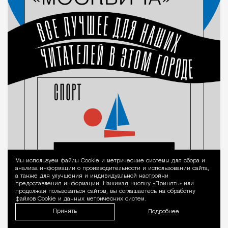
Мы используем файлы Сookie и метрические системы для сбора и
Уведомление 
анализа информации о производительности и использовании сайта,
а также для улучшения и индивидуальной настройки
предоставления информации. Нажимая кнопку «Принять» или
продолжая пользоваться сайтом, вы соглашаетесь на обработку
файлов Cookie и данных метрических систем.
Принять
Подробнее