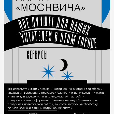
Мы используем файлы Сookie и метрические системы для сбора и
Уведомление 
анализа информации о производительности и использовании сайта,
а также для улучшения и индивидуальной настройки
предоставления информации. Нажимая кнопку «Принять» или
продолжая пользоваться сайтом, вы соглашаетесь на обработку
файлов Cookie и данных метрических систем.