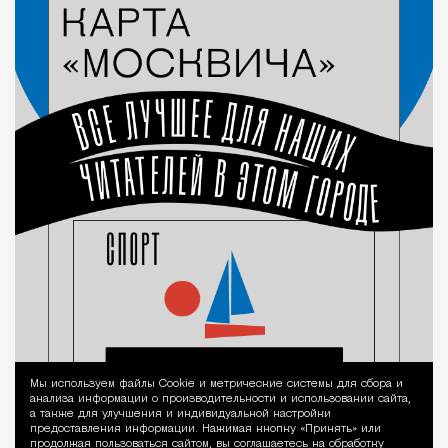
Мы используем файлы Сookie и метрические системы для сбора и
Уведомление 
анализа информации о производительности и использовании сайта,
а также для улучшения и индивидуальной настройки
предоставления информации. Нажимая кнопку «Принять» или
продолжая пользоваться сайтом, вы соглашаетесь на обработку