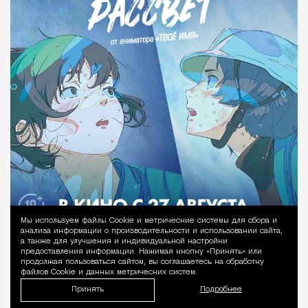
Мы используем файлы Сookie и метрические системы для сбора и
Уведомление 
анализа информации о производительности и использовании сайта,
а также для улучшения и индивидуальной настройки
предоставления информации. Нажимая кнопку «Принять» или
продолжая пользоваться сайтом, вы соглашаетесь на обработку
файлов Cookie и данных метрических систем.
Принять
Подробнее