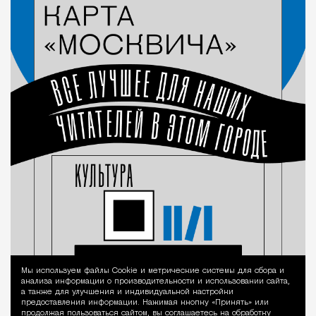
Мы используем файлы Сookie и метрические системы для сбора и
Уведомление 
анализа информации о производительности и использовании сайта,
а также для улучшения и индивидуальной настройки
предоставления информации. Нажимая кнопку «Принять» или
продолжая пользоваться сайтом, вы соглашаетесь на обработку