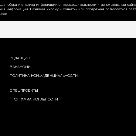
для сбора и анализа информации о производительности и использовании сайта
ия информации. Нажимая кнопку «Принять» или продолжая пользоваться сайто
пользовании Cookie
стем.
РЕДАКЦИЯ
ВАКАНСИИ
ПОЛИТИКА КОНФИДЕНЦИАЛЬНОСТИ
СПЕЦПРОЕКТЫ
ПРОГРАММА ЛОЯЛЬНОСТИ