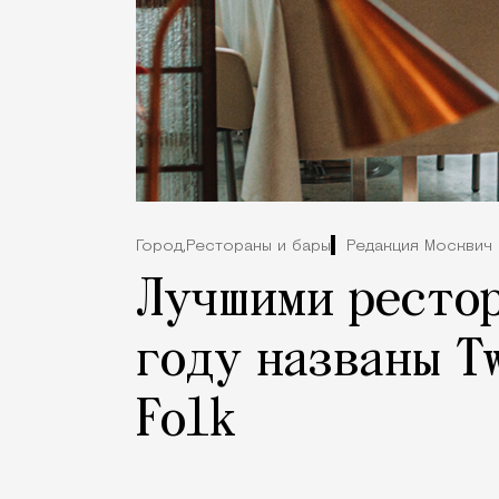
Город,
Рестораны и бары
Редакция Москвич
Лучшими рестор
году названы T
Folk