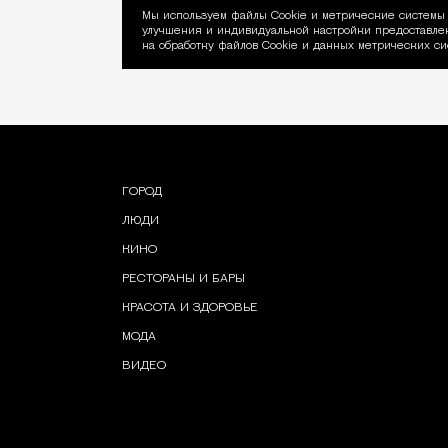
Мы используем файлы Сookie и метрические системы 
улучшения и индивидуальной настройки предоставлен
Уведомление об ис
на обработку файлов Cookie и данных метрических си
ГОРОД
ЛЮДИ
КИНО
РЕСТОРАНЫ И БАРЫ
КРАСОТА И ЗДОРОВЬЕ
МОДА
ВИДЕО