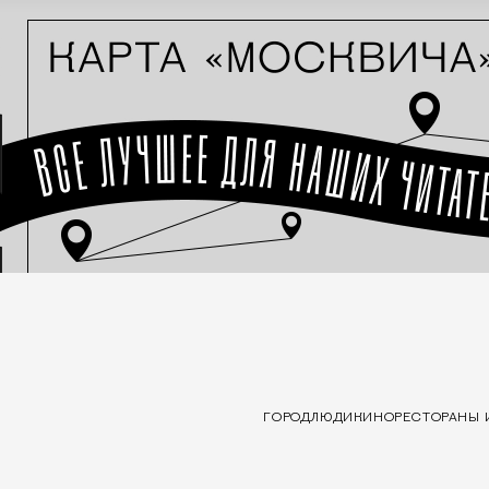
ГОРОД
ЛЮДИ
КИНО
РЕСТОРАНЫ 