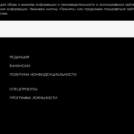
для сбора и анализа информации о производительности и использовании сайта
ия информации. Нажимая кнопку «Принять» или продолжая пользоваться сайто
пользовании Cookie
стем.
РЕДАКЦИЯ
ВАКАНСИИ
ПОЛИТИКА КОНФИДЕНЦИАЛЬНОСТИ
СПЕЦПРОЕКТЫ
ПРОГРАММА ЛОЯЛЬНОСТИ