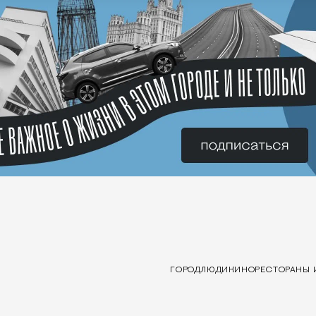
ГОРОД
ЛЮДИ
КИНО
РЕСТОРАНЫ 