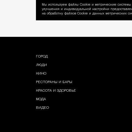
Мы используем файлы Сookie и метрические системы 
улучшения и индивидуальной настройки предоставлен
Уведомление об ис
на обработку файлов Cookie и данных метрических си
ГОРОД
ЛЮДИ
КИНО
РЕСТОРАНЫ И БАРЫ
КРАСОТА И ЗДОРОВЬЕ
МОДА
ВИДЕО