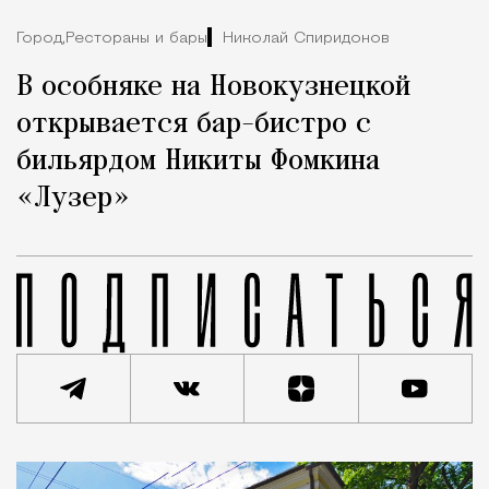
Город,
Рестораны и бары
Николай Спиридонов
В особняке на Новокузнецкой
открывается бар-бистро с
бильярдом Никиты Фомкина
«Лузер»