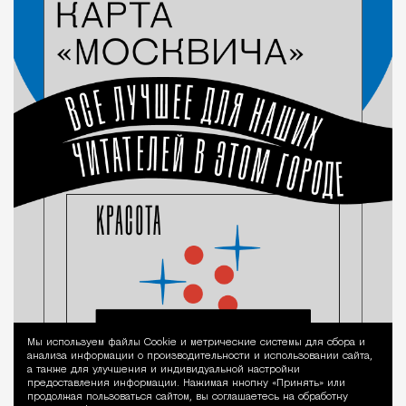
Мы используем файлы Сookie и метрические системы для сбора и
Уведомление 
анализа информации о производительности и использовании сайта,
а также для улучшения и индивидуальной настройки
предоставления информации. Нажимая кнопку «Принять» или
продолжая пользоваться сайтом, вы соглашаетесь на обработку