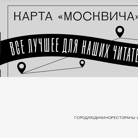
ГОРОД
ЛЮДИ
КИНО
РЕСТОРАНЫ 