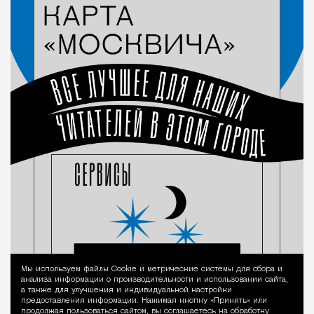
Мы используем файлы Сookie и метрические системы для сбора и
Уведомление 
анализа информации о производительности и использовании сайта,
а также для улучшения и индивидуальной настройки
предоставления информации. Нажимая кнопку «Принять» или
продолжая пользоваться сайтом, вы соглашаетесь на обработку