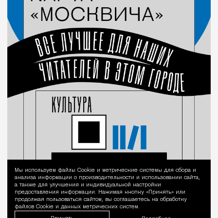
Мы используем файлы Сookie и метрические системы для сбора и
Уведомление 
анализа информации о производительности и использовании сайта,
а также для улучшения и индивидуальной настройки
предоставления информации. Нажимая кнопку «Принять» или
продолжая пользоваться сайтом, вы соглашаетесь на обработку
файлов Cookie и данных метрических систем.