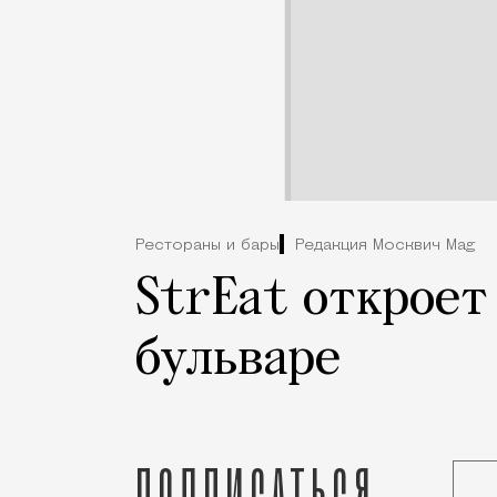
Рестораны и бары
Редакция Москвич Mag
StrEat откроет
бульваре
Подписаться