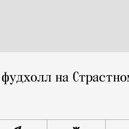
 фудхолл на Страстно