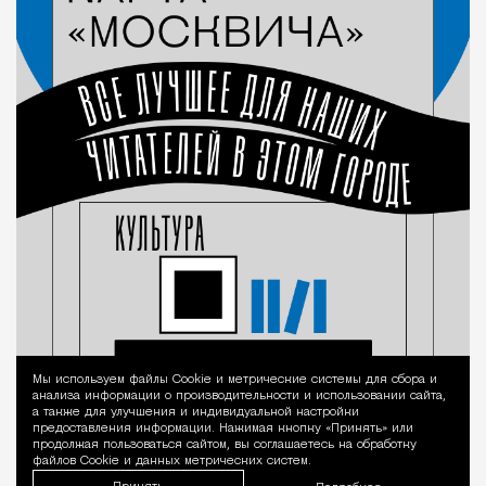
Мы используем файлы Сookie и метрические системы для сбора и
Уведомление 
анализа информации о производительности и использовании сайта,
а также для улучшения и индивидуальной настройки
предоставления информации. Нажимая кнопку «Принять» или
продолжая пользоваться сайтом, вы соглашаетесь на обработку
файлов Cookie и данных метрических систем.