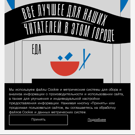
Мы используем файлы Сookie и метрические системы для сбора и
Уведомление 
анализа информации о производительности и использовании сайта,
а также для улучшения и индивидуальной настройки
предоставления информации. Нажимая кнопку «Принять» или
продолжая пользоваться сайтом, вы соглашаетесь на обработку
файлов Cookie и данных метрических систем.
Принять
Подробнее