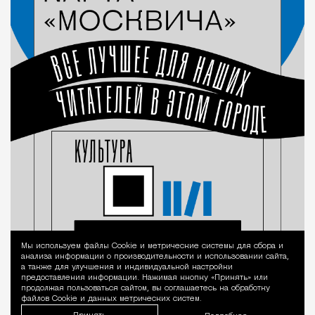
Мы используем файлы Сookie и метрические системы для сбора и
Уведомление 
анализа информации о производительности и использовании сайта,
а также для улучшения и индивидуальной настройки
предоставления информации. Нажимая кнопку «Принять» или
продолжая пользоваться сайтом, вы соглашаетесь на обработку
файлов Cookie и данных метрических систем.