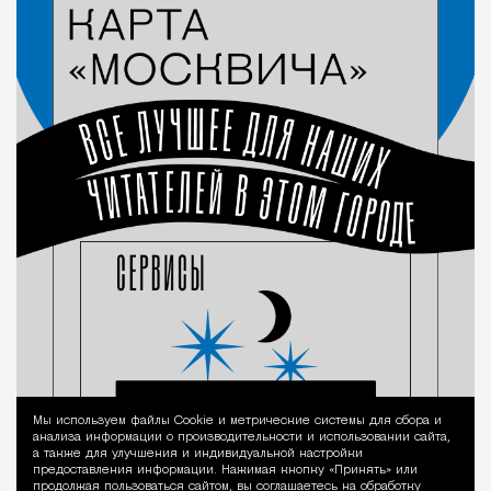
Мы используем файлы Сookie и метрические системы для сбора и
Уведомление 
анализа информации о производительности и использовании сайта,
а также для улучшения и индивидуальной настройки
предоставления информации. Нажимая кнопку «Принять» или
продолжая пользоваться сайтом, вы соглашаетесь на обработку