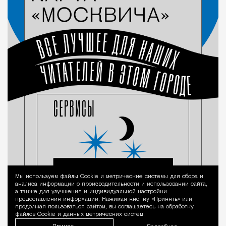
Мы используем файлы Сookie и метрические системы для сбора и
Уведомление 
анализа информации о производительности и использовании сайта,
а также для улучшения и индивидуальной настройки
предоставления информации. Нажимая кнопку «Принять» или
продолжая пользоваться сайтом, вы соглашаетесь на обработку
файлов Cookie и данных метрических систем.