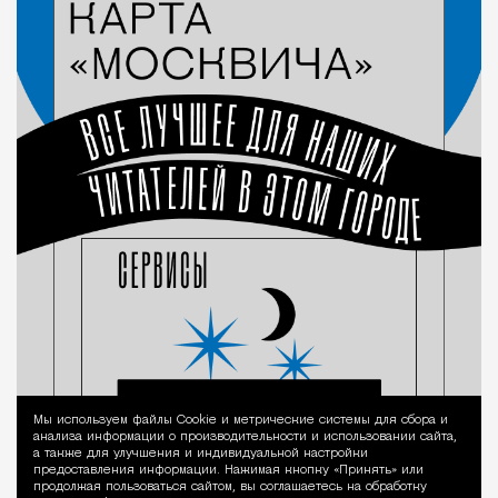
Мы используем файлы Сookie и метрические системы для сбора и
Уведомление 
анализа информации о производительности и использовании сайта,
а также для улучшения и индивидуальной настройки
предоставления информации. Нажимая кнопку «Принять» или
продолжая пользоваться сайтом, вы соглашаетесь на обработку