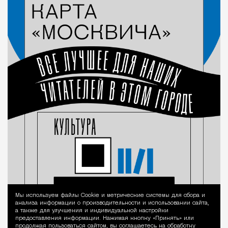
Мы используем файлы Сookie и метрические системы для сбора и
Уведомление 
анализа информации о производительности и использовании сайта,
а также для улучшения и индивидуальной настройки
предоставления информации. Нажимая кнопку «Принять» или
продолжая пользоваться сайтом, вы соглашаетесь на обработку