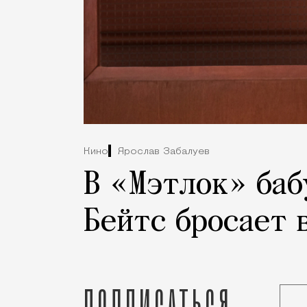
Кино
Ярослав Забалуев
В «Мэтлок» баб
Бейтс бросает 
Подписаться