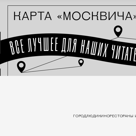
ГОРОД
ЛЮДИ
КИНО
РЕСТОРАНЫ 