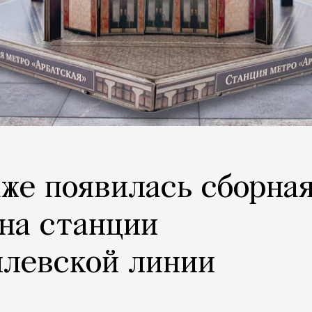
аже появилась сборна
на станции
илевской линии