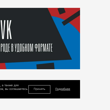
, а также для
Принять
м, вы соглашаетесь
Подробнее