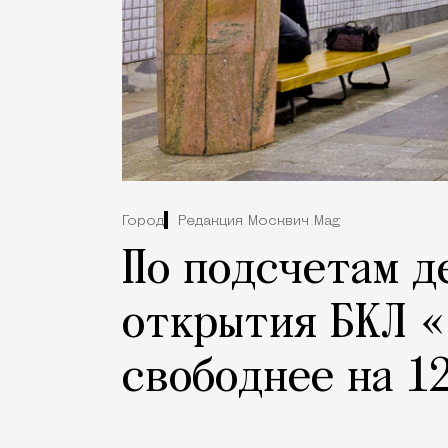
Город
Редакция Москвич Mag
По подсчетам д
открытия БКЛ 
свободнее на 1