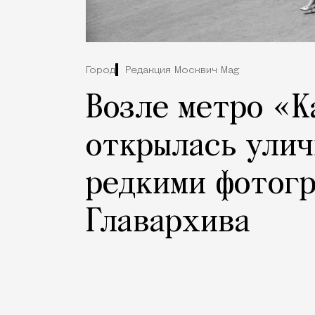
Город
Редакция Москвич Mag
Возле метро «
открылась улич
редкими фотогр
Главархива