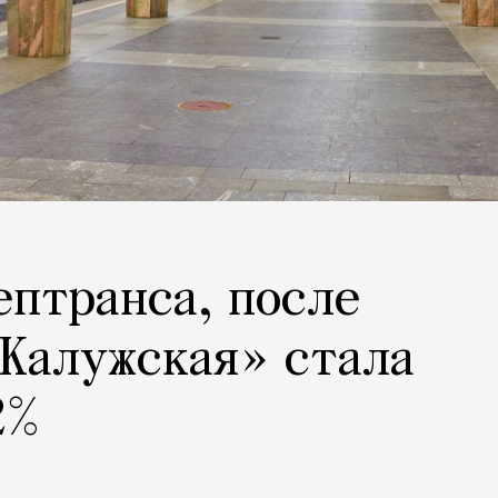
ептранса, после
«Калужская» стала
2%