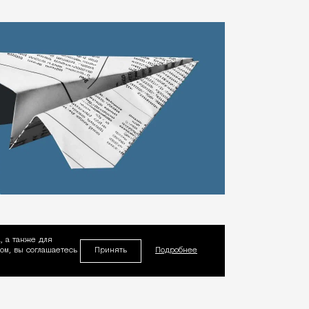
, а также для
Принять
м, вы соглашаетесь
Подробнее