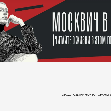
ГОРОД
ЛЮДИ
КИНО
РЕСТОРАНЫ 